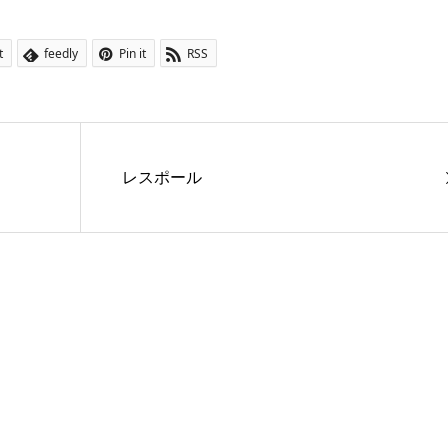
t
feedly
Pin it
RSS
レスポール