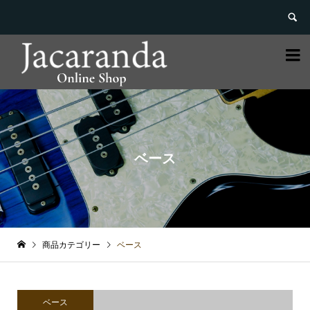


ベース
商品カテゴリー
ベース
ベース